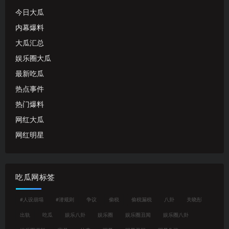
今日大瓜
内幕爆料
大瓜汇总
娱乐圈大瓜
最新吃瓜
热点事件
热门爆料
网红大瓜
网红明星
吃瓜网标签
#人设崩塌
#潜规则
争议
偷税
偷税漏税
八卦
关晓彤
出轨
吃瓜
娱乐八卦
娱乐圈
娱乐圈丑闻
娱乐圈八卦