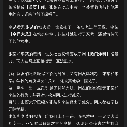
然而，就在前不久，张某突然在网上发布了一条动态，控诉李
某感情传
【首页】
闻。张某在动态中称，李某背着他与其他男
生约会，还给他戴了绿帽子。
李某看到张某的动态后，也发布了一条动态进行回应。李某
【今日大瓜】
在动态中称，张某对她进行了家暴，还感情传闻
了其他女生。
张某和李某的恋情，也从校园恋情变成了网
【热门爆料】
络暴
力。两人在网上互相指责，互泼脏水。
就在网友们吃瓜吃得正欢的时候，又有网友爆料称，张某和李
某在学校的厕所里发生关系，还被其他学生撞见了。
这一爆料一出，立刻引起了轩然大波。网友们纷纷谴责张某和
李某的行为，并要求学校对两人进行处分。
目前，山西大学已经对张某和李某做出了处分。两人都被学校
开除学籍。
张某和李某的恋情，给我们上了一课。在恋爱中，一定要忠诚
和专一。不要做出背叛对方的事情，否则只会伤害对方和自