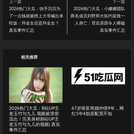
上一篇
下一篇
2026热门大瓜：快手贝贝为
2026热门大瓜：小娜娜团队
了一点钱就被榜上大哥喊出来
两名成员刘野和大拓约架致一
吃饭：拜金女还是拜金女？
人身亡：背后原因令人唏嘘
真实事件汇总
真实事件汇总
相关推荐
2026热门大瓜：B站UP主
67岁港富商婚外情9年，网
老玉竹与九儿 视频被泄密
红5年4胎原配竟不知
流出！完美身材(B站UP主
老玉竹与九儿的视频) 真实
事件汇总