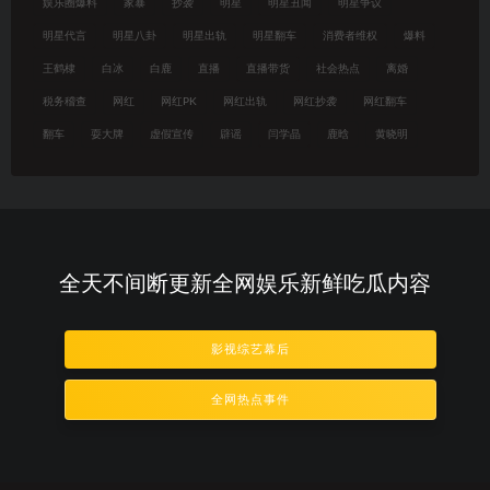
娱乐圈爆料
家暴
抄袭
明星
明星丑闻
明星争议
明星代言
明星八卦
明星出轨
明星翻车
消费者维权
爆料
王鹤棣
白冰
白鹿
直播
直播带货
社会热点
离婚
税务稽查
网红
网红PK
网红出轨
网红抄袭
网红翻车
翻车
耍大牌
虚假宣传
辟谣
闫学晶
鹿晗
黄晓明
全天不间断更新全网娱乐新鲜吃瓜内容
影视综艺幕后
全网热点事件