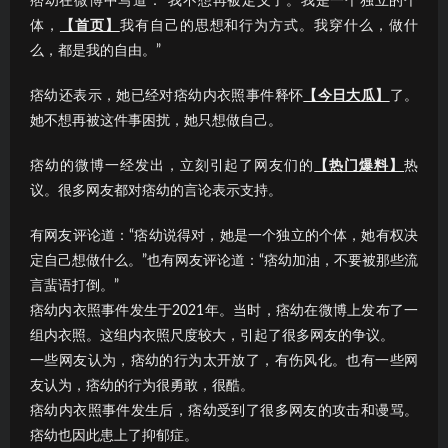
痞幼在微博中写道：“我不想再被定义了。我是一个独立的个
体，
【首页】
我有自己的思想和行为方式。我穿什么，做什
么，都是我的自由。”
痞幼还表示，她已经对痞幼内衣照事件释怀
【今日大瓜】
了。
她不想再被这件事困扰，她只想做自己。
痞幼的微博一经发出，立刻引起了网友们的
【热门爆料】
热
议。很多网友都对痞幼的言论表示支持。
有网友评论道：“痞幼说得对，她是一个独立的个体，她有权决
定自己想做什么。”也有网友评论道：“痞幼加油，不要被那些流
言蜚语打倒。”
痞幼内衣照事件发生于2021年。当时，痞幼在微博上发布了一
组内衣照。这组内衣照尺度较大，引起了很多网友的争议。
一些网友认为，痞幼的行为太开放了，有伤风化。也有一些网
友认为，痞幼的行为很勇敢，很酷。
痞幼内衣照事件发生后，痞幼受到了很多网友的攻击和谩骂。
痞幼也因此患上了抑郁症。