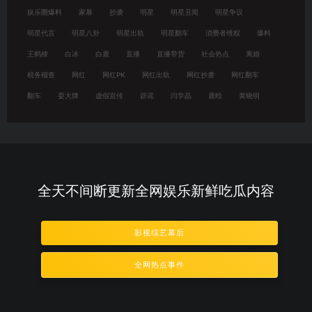
娱乐圈爆料
家暴
抄袭
明星
明星丑闻
明星争议
明星代言
明星八卦
明星出轨
明星翻车
消费者维权
爆料
王鹤棣
白冰
白鹿
直播
直播带货
社会热点
离婚
税务稽查
网红
网红PK
网红出轨
网红抄袭
网红翻车
翻车
耍大牌
虚假宣传
辟谣
闫学晶
鹿晗
黄晓明
全天不间断更新全网娱乐新鲜吃瓜内容
影视综艺幕后
全网热点事件