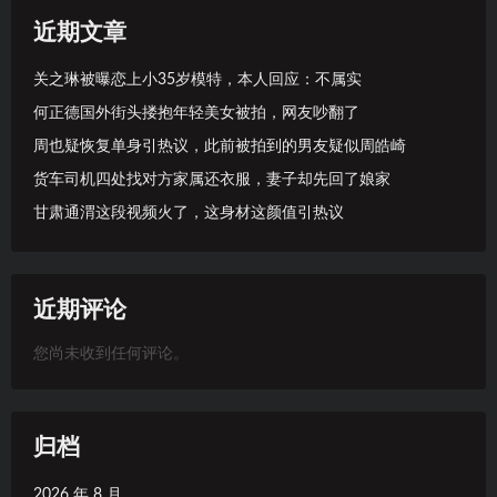
近期文章
关之琳被曝恋上小35岁模特，本人回应：不属实
何正德国外街头搂抱年轻美女被拍，网友吵翻了
周也疑恢复单身引热议，此前被拍到的男友疑似周皓崎
货车司机四处找对方家属还衣服，妻子却先回了娘家
甘肃通渭这段视频火了，这身材这颜值引热议
近期评论
您尚未收到任何评论。
归档
2026 年 8 月