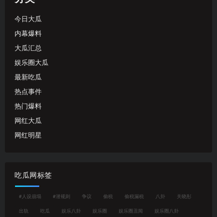
今日大瓜
内幕爆料
大瓜汇总
娱乐圈大瓜
最新吃瓜
热点事件
热门爆料
网红大瓜
网红明星
吃瓜网标签
#人设崩塌
#潜规则
争议
偷税
偷税漏税
八卦
关晓彤
出轨
吃瓜
娱乐八卦
娱乐圈
娱乐圈丑闻
娱乐圈八卦