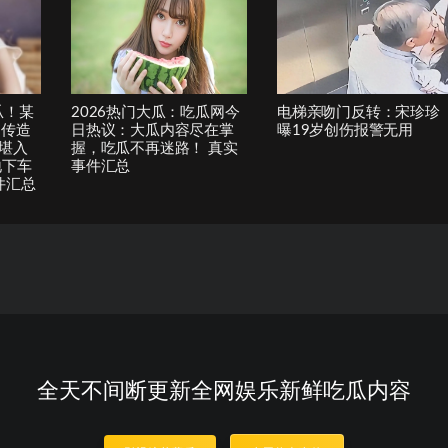
瓜！某
2026热门大瓜：吃瓜网今
电梯亲吻门反转：宋珍珍
网传造
日热议：大瓜内容尽在掌
曝19岁创伤报警无用
堪入
握，吃瓜不再迷路！ 真实
地下车
事件汇总
件汇总
全天不间断更新全网娱乐新鲜吃瓜内容