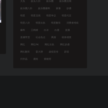
大瓜
娱乐八卦
娱乐圈
娱乐圈丑闻
娱乐圈八卦
娱乐圈爆料
家暴
抄袭
明星
明星丑闻
明星争议
明星代言
明星八卦
明星出轨
明星翻车
消费者维权
爆料
王鹤棣
白冰
白鹿
直播
直播带货
社会热点
离婚
税务稽查
网红
网红PK
网红出轨
网红抄袭
网红翻车
耍大牌
虚假宣传
辟谣
闫学晶
鹿晗
黄晓明