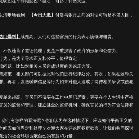
光犹如在平静湖面投下巨石，引起了轩然大波。
以清晰地看到，
【今日大瓜】
付浩与张丹之间的对话可谓是不堪入目，
热门爆料】
续走高。人们对这些官员的行为表示愤慨与谴责。
，不仅违背了道德伦理，更是严重损害了政府的形象和公信力。
行为，是为了寻求正义和公平，值得肯定；
续问题，比如对相关人员造成过度的舆论压力等。
德规范，相关部门可以据此对他们进行纪律处分。其次，如果在这种关
罪。再者，发送暧昧信息等行为如果对他人造成了网传相关争议或侵犯
。
度越来越高。官员们不仅要在工作中尽职尽责，更要在个人生活中严格
官员的监督和管理，建立健全的监督机制，确保官员的行为符合法律和
件，你们有怎样的看法呢？你们认为在这种情况下，应该如何平衡正义的
之间应如何界定和处理？欢迎大家在评论区畅所欲言，让我们共同探讨
廉洁的社会环境贡献自己的智慧和力量。