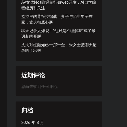
AV女优Noa隐退转行做web开发，AI自学编
程经历引关注
监控里的背叛拉锯战：妻子与陌生男子在
家，丈夫彻底心寒
聊天记录太炸裂！”他只是不理解我”成了最
讽刺的开脱
丈夫对红颜知己一掷千金，朱女士把聊天记
录晒了出来
近期评论
您尚未收到任何评论。
归档
2026 年 8 月