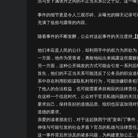
浩与女下属张丹之间的不正当关系公之于众。这一曝
事件的细节更是令人三观尽碎。从曝光的聊天记录可
充满了低俗与露骨的内容。
随着事件的不断发酵，公众对这起事件的关注度持
【
他们本应是人民的公仆，却利用手中的权力为所欲为
一方面
，他作为受害者，勇敢地站出来揭露这些腐败
另一方面
，这种公开揭发的方式可能会引发一系列后
首先，他们的不正当关系可能违反了公务员的职业道
系中存在利用职权谋取私利等行为，可能涉嫌职务犯
了他人的合法权益，也可能需要承担相应的法律责任
在这样一个信息时代，公众对于官员私德问题的关注
要求自己，保持良好的道德品质。组织也应该加强对
道德的要求。
亲爱的读者朋友们，对于这起陕西宁强“宠幸门”事
伸张与可能引发的社会矛盾？官员的私德与法律责任
这一事件背后所涉及的诸多问题，为构建更加公正、