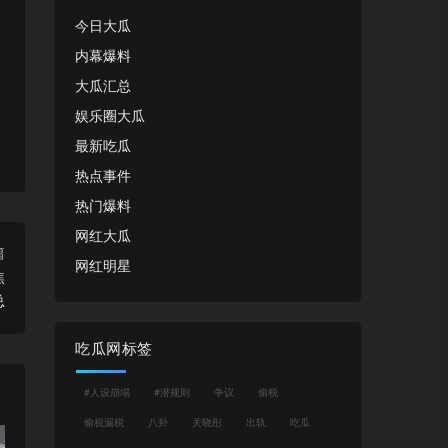
今日大瓜
内幕爆料
大瓜汇总
娱乐圈大瓜
最新吃瓜
热点事件
热门爆料
网红大瓜
篇
网红明星
焦
总
吃瓜网标签
#人设崩塌
#潜规则
争议
偷税
偷税漏税
八卦
关晓彤
出轨
吃瓜