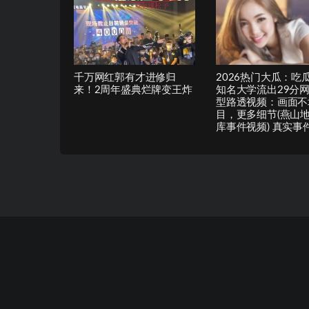
千万网红郭有才进修归
2026热门大瓜：吃
来！2周年盛典烂牌变王炸
知名大学流出29分
型路透视频：画面不
目，更多细节(燕山
库事件视频) 真实事