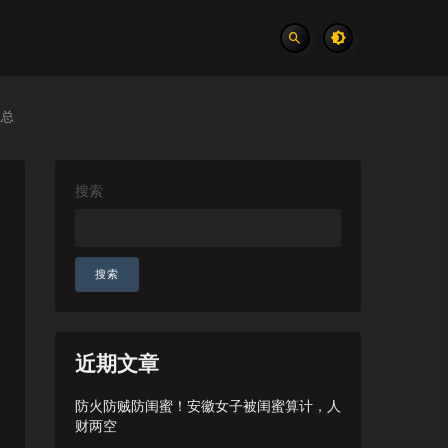
汇总
搜索
搜索
近期文章
防火防贼防闺蜜！安徽女子被闺蜜算计，人
财两空