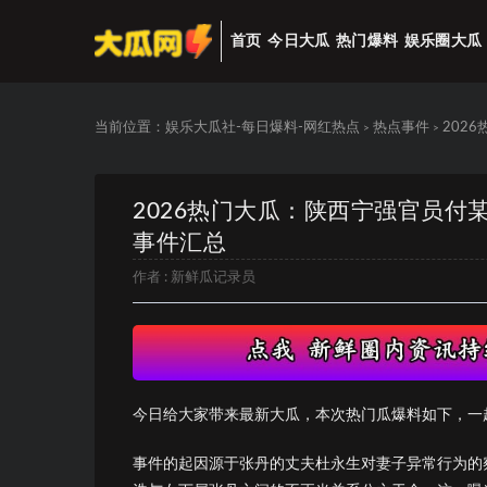
首页
今日大瓜
热门爆料
娱乐圈大瓜
当前位置：
娱乐大瓜社-每日爆料-网红热点
热点事件
202
>
>
2026热门大瓜：陕西宁强官员付
事件汇总
作者 :
新鲜瓜记录员
今日给大家带来最新大瓜，本次热门瓜爆料如下，一
事件的起因源于张丹的丈夫杜永生对妻子异常行为的