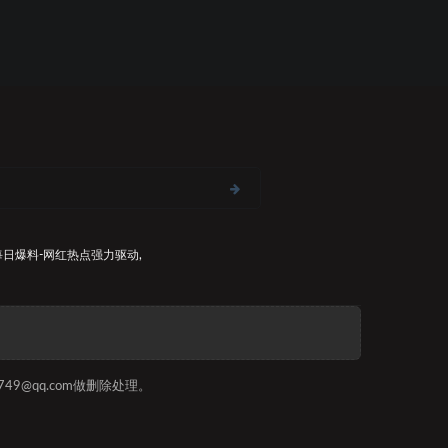
每日爆料-网红热点
强力驱动,
9@qq.com做删除处理。