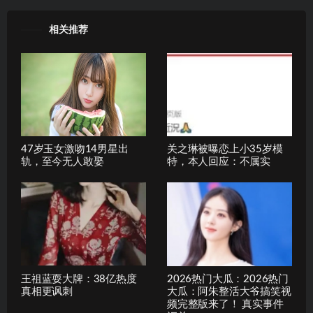
相关推荐
47岁玉女激吻14男星出
关之琳被曝恋上小35岁模
轨，至今无人敢娶
特，本人回应：不属实
王祖蓝耍大牌：38亿热度
2026热门大瓜：2026热门
真相更讽刺
大瓜：阿朱整活大爷搞笑视
频完整版来了！ 真实事件