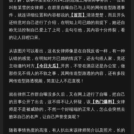
据了解，该事件发生在9月24日的冠领上海律师事务所，一位名
叫敖某雪的女律师，在群里自曝自己与上司的网传造型路透事
件，就连详细位置和内容都说的
【首页】
清清楚楚，而且开头
还特意对自己进行了介绍，在明知上司已婚的前提下，她还自
称无法控制自己爱上了上司，去勾引他，其内容十分炸裂，看
的让人目瞪口呆。
从该图片可以看出，这名女律师像是在自我反省一样，有一种
认错的感觉，在明知对方已婚的情况下，还去勾搭人家，竟还
主动邀约对方
【今日大瓜】
开房，不管在酒店还是办公室，做
那些见不得人的不轨之事，其网传造型路透的内容，还有多段
网传造型路透视频，简直让人不忍直视！
就在律所工作群自曝没多久后，又在网上进行了自曝，把自己
的丑事公开了出去，这不得不让人怀疑，该
【热门爆料】
女律
师是不是被威胁的，不然一个好端端的正常人，怎么会突然去
败坏自己的名声，让自己声誉变臭呢？
随着事情热度的高涨，有人扒出来该律师简介以及照片，长的