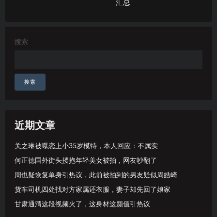
汇总
搜索
搜索
近期文章
关之琳被曝恋上小35岁模特，本人回应：不属实
何正德国外街头搂抱年轻美女被拍，网友吵翻了
周也疑恢复单身引热议，此前被拍到的男友疑似周皓崎
货车司机四处找对方家属还衣服，妻子却先回了娘家
甘肃通渭这段视频火了，这身材这颜值引热议