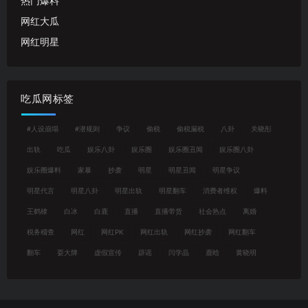
热门爆料
网红大瓜
网红明星
吃瓜网标签
#人设崩塌
#潜规则
争议
偷税
偷税漏税
八卦
关晓彤
出轨
吃瓜
娱乐八卦
娱乐圈
娱乐圈丑闻
娱乐圈八卦
娱乐圈爆料
家暴
抄袭
明星
明星丑闻
明星争议
明星代言
明星八卦
明星出轨
明星翻车
消费者维权
爆料
王鹤棣
白冰
白鹿
直播
直播带货
社会热点
离婚
税务稽查
网红
网红PK
网红出轨
网红抄袭
网红翻车
翻车
耍大牌
虚假宣传
辟谣
闫学晶
鹿晗
黄晓明