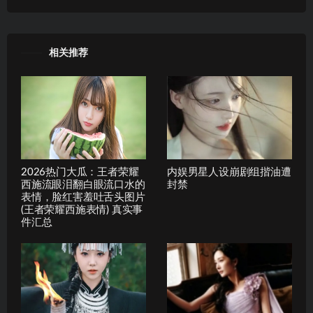
相关推荐
2026热门大瓜：王者荣耀
内娱男星人设崩剧组揩油遭
西施流眼泪翻白眼流口水的
封禁
表情，脸红害羞吐舌头图片
(王者荣耀西施表情) 真实事
件汇总