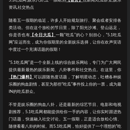
5.1吃瓜网,娱乐八卦,五一假期,热
【首页】
点新闻,吃瓜群众,娱乐
资讯,社交热点
随着五一假期的临近，许多人开始规划旅行、聚会或者安排各
类活动。但在这个放松的节日里，除了阳光沙滩、登山远足，
你是否也有
【今日大瓜】
一颗“吃瓜”的心？别担心，“5.1吃瓜
网”应运而生，成为你假期里的全新娱乐选择，让你在欢声笑语
中度过一个充满话题的假期！
“5.1吃瓜网”是一个全新上线的综合娱乐网站，专门为广大网民
提供最新最热的娱乐新闻、八卦事件和社交热点。在这里，你
【热门爆料】
可以跟随热度话题，了解明星动态，吐槽各种娱
乐圈的狗血剧情，甚至为那些“吃瓜”事件投上你的一票，成为最
IN的吃瓜群众。
不管是娱乐圈的狗血八卦，还是最新的综艺节目、电影和电视
剧推荐，5.1吃瓜网都能提供给你一手的内容，让你实时跟进热
门话题，快速融入社交讨论。五一假期，正是适合放松心情、
随便看看八卦的时候。而5.1吃瓜网，恰好提供了一个理想的“吃