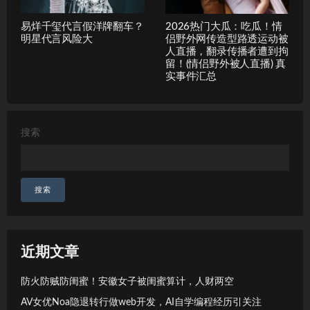
易烊千玺代言假洋牌翻车？
2026热门大瓜：吃瓜！情
明星代言风险大
侣野外网传造型路透运动被
人直播，翻录传播者遭到拘
留！(情侣野外被人直播) 真
实事件汇总
搜索
搜索
近期文章
防火防贼防闺蜜！安徽女子被闺蜜算计，人财两空
AV女优Noa隐退转行做web开发，AI自学编程经历引关注