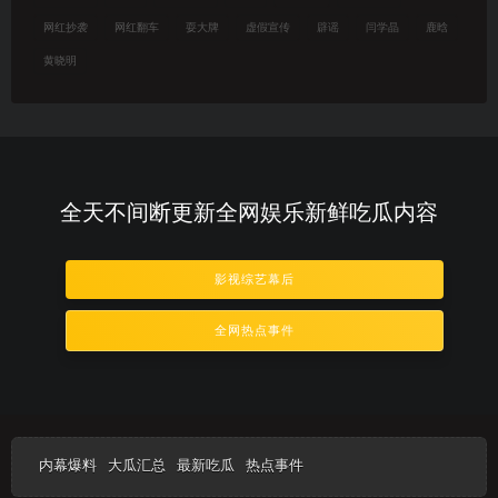
网红抄袭
网红翻车
耍大牌
虚假宣传
辟谣
闫学晶
鹿晗
黄晓明
全天不间断更新全网娱乐新鲜吃瓜内容
影视综艺幕后
全网热点事件
内幕爆料
大瓜汇总
最新吃瓜
热点事件