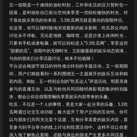
五一假期是一个难得的放松时刻，工作和生活的压力暂时告一
段落，是时候给自己留出空间来享受一些轻松愉快的时光。对
于喜欢娱乐资讯的你来说，5.1吃瓜网无疑是最佳的假期伴侣。
在这里，你可以随时随地浏览最新的娱乐新闻，吃瓜群众间的
讨论永不停歇。无论是地铁、咖啡馆，还是沙发上休闲时光，
只要有手机或者电脑，就可以轻松进入“5.1吃瓜网”，享受这些
“甜蜜的瓜”。假期中的无聊时光，立刻被最新的娱乐动态填满，
与你的朋友们分享话题讨论，根本不怕尬聊！
平台还会根据节假日的特性推出特别的专题活动，五一假期期
间，用户们将能看到一系列围绕五一主题展开的娱乐互动和精
彩内容。例如，五一特别企划的“吃瓜达人”评选活动、明星亲身
参与的直播互动、以及与粉丝共同回顾经典影视剧集的特别版
块，都会让你在假期里畅快享受娱乐内容带来的乐趣。
吃瓜，不仅是一个人的事情，更是大家一起分享的乐趣。5.1吃
瓜网通过社交互动功能，极大提升了用户之间的互动性。你可
以与朋友们共同关注某个话题，互相分享喜爱的娱乐内容，甚
至参与到平台举办的线上讨论和投票活动中。这样不仅让你更
深入地了解热点新闻，还能与身边的朋友产生更多共同话题，