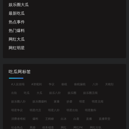
娱乐圈大瓜
最新吃瓜
热点事件
热门爆料
网红大瓜
网红明星
吃瓜网标签
#人设崩塌
#潜规则
争议
偷税
偷税漏税
八卦
关晓彤
出轨
吃瓜
大瓜
娱乐八卦
娱乐圈
娱乐圈丑闻
娱乐圈八卦
娱乐圈爆料
家暴
抄袭
明星
明星丑闻
明星争议
明星代言
明星八卦
明星出轨
明星翻车
消费者维权
爆料
王鹤棣
白冰
白鹿
直播
直播带货
社会热点
离婚
税务稽查
网红
网红PK
网红出轨