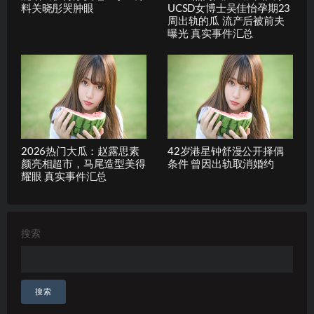
料关晓彤哭肿眼
UCSD女博士吴佳怡孕期23
周出轨的瓜 流产后被前夫
曝光 真实事件汇总
2026热门大瓜：赵露思素
42岁港星钟舒漫公开择偶
颜亮相超市，马尾造型美得
条件 曾因出轨取消婚约
耀眼 真实事件汇总
搜索
搜索