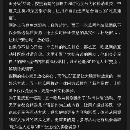
田分级”功能，按照新闻的影响力和讨论度分为轻松消遣类、中
度关注类和深度剖析类，让用户自由选择适合自己的“吃瓜难
度”。
网络上信息鱼龙混杂，真假难辨。而五一吃瓜网的编辑团队不
仅会筛选优质资源，还会实时验证信息的真实性，杜绝假瓜，
让用户安心吃、放心聊。
如果你不甘心只做一个安静的吃瓜群众，那么五一吃瓜网的互
动社区绝对适合你。这里汇聚了大批有趣的网友，他们会分享
自己的网络流传内容看法和爆料，甚至还能和“知情人士”交流，
解锁隐藏细节。
假期的核心就是放松身心，而“吃瓜”正是让大脑暂时放空的一种
娱乐方式。五一吃瓜网将这一休闲方式推向了新的高度，让吃
瓜不仅仅是娱乐，更是一种文化体验。
为了迎接五一假期，五一吃瓜网特别推出了“瓜田探险”活动。每
天平台都会精选几个话题作为主线内容，让用户通过答题、评
论或分享等互动方式，逐步解锁更多内容和彩蛋，体验从围观
到深入探讨的吃瓜之旅。更重要的是，参与活动还有机会赢取
“吃瓜达人勋章”和平台送出的实物奖励！