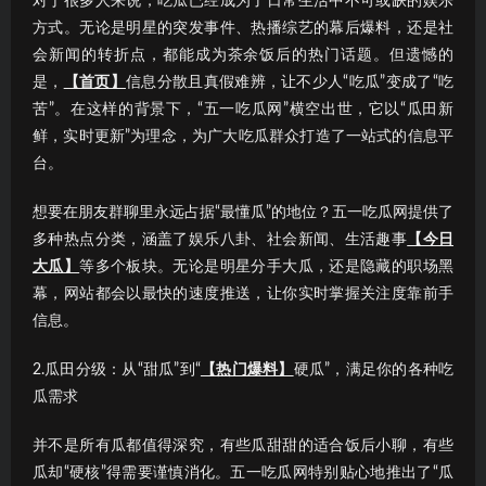
对于很多人来说，吃瓜已经成为了日常生活中不可或缺的娱乐
方式。无论是明星的突发事件、热播综艺的幕后爆料，还是社
会新闻的转折点，都能成为茶余饭后的热门话题。但遗憾的
是，
【首页】
信息分散且真假难辨，让不少人“吃瓜”变成了“吃
苦”。在这样的背景下，“五一吃瓜网”横空出世，它以“瓜田新
鲜，实时更新”为理念，为广大吃瓜群众打造了一站式的信息平
台。
想要在朋友群聊里永远占据“最懂瓜”的地位？五一吃瓜网提供了
多种热点分类，涵盖了娱乐八卦、社会新闻、生活趣事
【今日
大瓜】
等多个板块。无论是明星分手大瓜，还是隐藏的职场黑
幕，网站都会以最快的速度推送，让你实时掌握关注度靠前手
信息。
2.瓜田分级：从“甜瓜”到“
【热门爆料】
硬瓜”，满足你的各种吃
瓜需求
并不是所有瓜都值得深究，有些瓜甜甜的适合饭后小聊，有些
瓜却“硬核”得需要谨慎消化。五一吃瓜网特别贴心地推出了“瓜