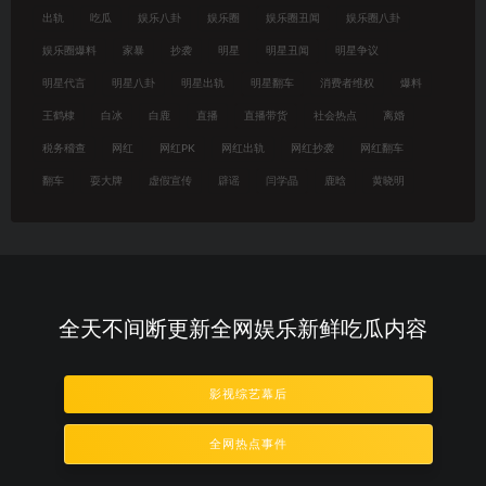
出轨
吃瓜
娱乐八卦
娱乐圈
娱乐圈丑闻
娱乐圈八卦
娱乐圈爆料
家暴
抄袭
明星
明星丑闻
明星争议
明星代言
明星八卦
明星出轨
明星翻车
消费者维权
爆料
王鹤棣
白冰
白鹿
直播
直播带货
社会热点
离婚
税务稽查
网红
网红PK
网红出轨
网红抄袭
网红翻车
翻车
耍大牌
虚假宣传
辟谣
闫学晶
鹿晗
黄晓明
全天不间断更新全网娱乐新鲜吃瓜内容
影视综艺幕后
全网热点事件