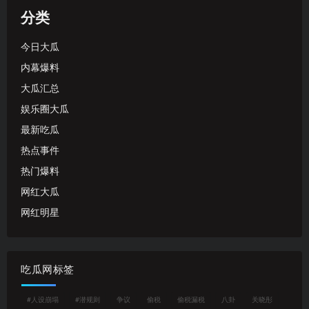
分类
今日大瓜
内幕爆料
大瓜汇总
娱乐圈大瓜
最新吃瓜
热点事件
热门爆料
网红大瓜
网红明星
吃瓜网标签
#人设崩塌
#潜规则
争议
偷税
偷税漏税
八卦
关晓彤