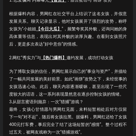
1.“恋爱骗局”内幕曝光
【首页】
：甜言蜜语与“画饼”攻势
根据爆料内容，男网红在社交平台上结识了这名女孩，并假意
发展关系。聊天记录显示，他对女孩展开了强烈的攻势，称呼
女孩为“小姐姐
【今日大瓜】
”，频繁夸奖其外貌，还询问她的身
高体重等信息，表现出对其外貌的浓厚兴趣。在看到女孩照片
后，更是多次表达“好中意你”的情感。
2.网红“秀实力”与
【热门爆料】
邀约发展，成功打动女孩
为了博取女孩的信任，男网红展示自己的“事业与资产”，并描绘
了一幅共同发展的美好前景。如此“画饼”攻势之下，未经世事的
女孩迅速心动。此后，聊天内容逐渐暧昧，甚至出现了一些尺
度较大的话语，这一系列表现显然意在逐步控制女孩的情绪。
3.从甜言蜜语到抛弃：一次“猎捕”游戏？
最终，女孩心甘情愿与男网红见面，未料短暂相处后对方仅留
下一句“对不起”，随后将女孩拉黑。据爆料，男网红还给了女孩
400元打车费，事后完全了结了这场短暂的“感情”。整个过程不
过五天，被网友戏称为一次“猎捕游戏”。