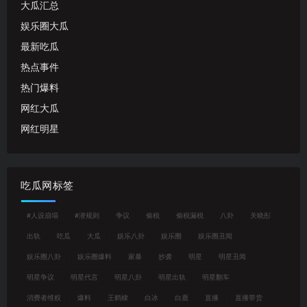
大瓜汇总
娱乐圈大瓜
最新吃瓜
热点事件
热门爆料
网红大瓜
网红明星
吃瓜网标签
#人设崩塌
#潜规则
争议
偷税
偷税漏税
八卦
关晓彤
出轨
吃瓜
大瓜
娱乐八卦
娱乐圈
娱乐圈丑闻
娱乐圈八卦
娱乐圈爆料
家暴
抄袭
明星
明星丑闻
明星争议
明星代言
明星八卦
明星出轨
明星翻车
消费者维权
爆料
王鹤棣
白冰
白鹿
直播
直播带货