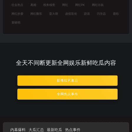
社会热点
离婚
税务稽查
网红
网红PK
网红出轨
网红抄袭
网红翻车
耍大牌
虚假宣传
辟谣
闫学晶
鹿晗
黄晓明
全天不间断更新全网娱乐新鲜吃瓜内容
影视综艺幕后
全网热点事件
内幕爆料
大瓜汇总
最新吃瓜
热点事件