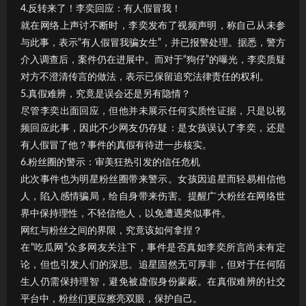
4.反转来了！李奕回应：有人假冒我！
就在网络上声讨不断时，李奕发布了视频声明，称自己从未参
与此事，表示“有人假冒我骗女生”，并已报警处理。据悉，警方
介入调查后，案件仍在进展中。而对于“狗仔”的曝光，李奕质疑
对方不澄清传言的做法，表示已保留追究法律责任的权利。
5.真假难辨，究竟是误会还是另有隐情？
尽管李奕出面回应，但他并未展示任何实质性证据，只是以视
频回应此事，因此不少网友仍存疑：是女孩误认了李奕，还是
有人假冒了他？事件的真假有待进一步核实。
6.粉丝圈的警示：审美狂热引发的信任危机
此次事件也为明星粉丝圈带来警示。女孩因追星而轻易相信他
人，陷入感情骗局，给自身带来伤害。提醒广大粉丝在网络世
界中保持理性，不轻信他人，以免遭遇类似事件。
网红与粉丝之间的界限，究竟该如何拿捏？
在“吃瓜网”众多网友关注下，事件是否真如李奕所言尚未有定
论，但也引发人们的深思。追星固然无可厚非，但对于任何陌
生人仍需保持理智，避免被虚假身份蒙蔽。在真假难辨的社交
平台中，粉丝们更应擦亮双眼，保护自己。