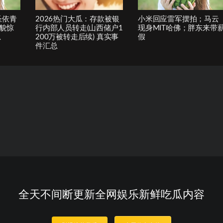
圣依青
2026热门大瓜：存款被银
小米回应雷军摆拍；马云
貌惊
行内部人员转走(山西储户1
现身MIT哈佛；胖东来带
总
200万被转走后续) 真实事
假
件汇总
全天不间断更新全网娱乐新鲜吃瓜内容