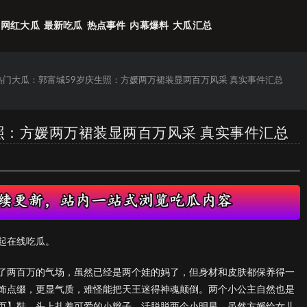
网红大瓜
最新吃瓜
热点事件
内幕爆料
大瓜汇总
6热门大瓜：郭富城59岁庆生照：方媛两万裙装显两百万风采 真实事件汇总
生照：方媛两万裙装显两百万风采 真实事件汇总
起在线吃瓜。
了两百万的气场，虽然已经是两个娃的妈了，但身材和皮肤都保养得一
饰点缀，更显气质，难怪能把天王迷得神魂颠倒。两个小公主自然也是
页】鞋，头上扎着可爱的小辫子，活脱脱两个小明星。虽然方媛给女儿