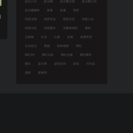
娱乐八卦
娱乐圈
娱乐圈丑闻
娱乐圈八卦
娱乐圈爆料
家暴
抄袭
明星
薪
明星丑闻
明星争议
明星代言
明星八卦
明星出轨
明星翻车
消费者维权
爆料
王鹤棣
白冰
白鹿
直播
直播带货
社会热点
离婚
税务稽查
网红
网红PK
网红出轨
网红抄袭
网红翻车
翻车
耍大牌
虚假宣传
辟谣
闫学晶
鹿晗
黄晓明