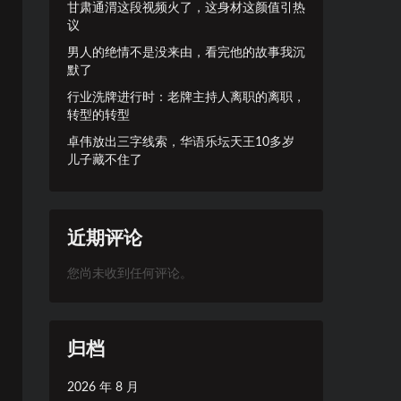
甘肃通渭这段视频火了，这身材这颜值引热
议
男人的绝情不是没来由，看完他的故事我沉
默了
行业洗牌进行时：老牌主持人离职的离职，
转型的转型
卓伟放出三字线索，华语乐坛天王10多岁
儿子藏不住了
近期评论
您尚未收到任何评论。
归档
2026 年 8 月