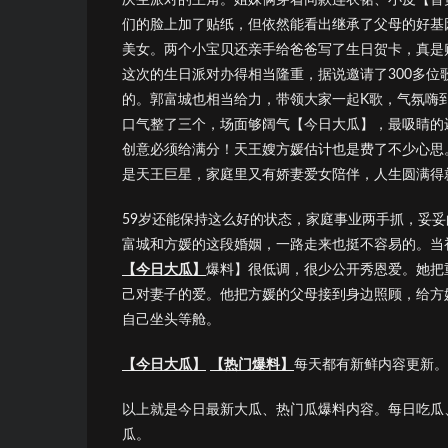
们的脸上加了贴纸，但依然能看出继承了父母的好基
美女。两个小宝贝还亲手给爸爸写了生日贺卡，真是
这次的生日派对办得相当隆重，据说邀请了300多
的。郭富城也相当给力，带领大家一起K歌，气氛嗨
口气整了三个，场面够阔气【今日大瓜】，最吸睛的
创意必须给满分！天王嫂方媛估计也是费了不少心思
是天王巨星，家庭里又有娇妻爱女陪伴，人生圆满得
59岁还能保持这么好的状态，家庭事业两手抓，妥
富城和方媛的这段婚姻，一路走来也挺不容易的。当
【今日大瓜】
爆料】很低调，很少公开秀恩爱。她把
己对妻子的爱。他把方媛的父母接到身边照顾，给方
自己坐头等舱。
【今日大瓜】
【热门爆料】
每天都有新鲜内容更新。
以上就是今日最新大瓜、热门瓜爆料内容。每日吃瓜
瓜。