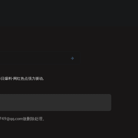
每日爆料-网红热点
强力驱动,
9@qq.com做删除处理。