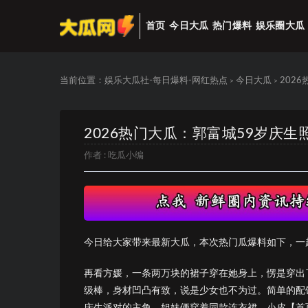
首页
今日大瓜
热门爆料
娱乐圈大瓜
当前位置：
娱乐大瓜社-每日爆料-网红热点
今日大瓜
202
>
>
2026热门大瓜：郭富城59岁庆
作者 :
吃瓜小编
今日给大家带来最新大瓜，本次热门瓜爆料如下，一
再看方媛，一条两万块的裙子穿在她身上，愣是穿出
级棒，身材凹凸有致，说是少女也不为过。简单的配
庆生派对的主角。姐妹俩穿着同款连衣裙、小皮【首