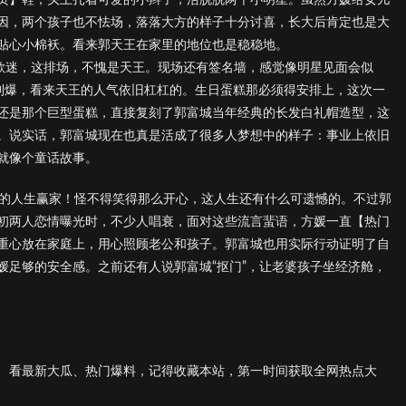
因，两个孩子也不怯场，落落大方的样子十分讨喜，长大后肯定也是大
贴心小棉袄。看来郭天王在家里的地位也是稳稳地。
位歌迷，这排场，不愧是天王。现场还有签名墙，感觉像明星见面会似
到爆，看来天王的人气依旧杠杠的。生日蛋糕那必须得安排上，这次一
还是那个巨型蛋糕，直接复刻了郭富城当年经典的长发白礼帽造型，这
。说实话，郭富城现在也真是活成了很多人梦想中的样子：事业上依旧
就像个童话故事。
妥的人生赢家！怪不得笑得那么开心，这人生还有什么可遗憾的。不过郭
初两人恋情曝光时，不少人唱衰，面对这些流言蜚语，方媛一直【热门
重心放在家庭上，用心照顾老公和孩子。郭富城也用实际行动证明了自
媛足够的安全感。之前还有人说郭富城“抠门”，让老婆孩子坐经济舱，
、看最新大瓜、热门爆料，记得收藏本站，第一时间获取全网热点大