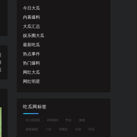
今日大瓜
内幕爆料
大瓜汇总
娱乐圈大瓜
最新吃瓜
热点事件
篇
娃
热门爆料
总
网红大瓜
网红明星
吃瓜网标签
#人设崩塌
#潜规则
争议
偷税
偷税漏税
八卦
关晓彤
出轨
吃瓜