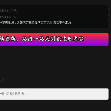
代表本站立场。
663749。
城59岁庆生照：方媛两万裙装显两百万风采 真实事件汇总
吗？
一时间整理发布。