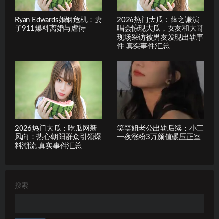
Ryan Edwards婚姻危机：妻
2026热门大瓜：薛之谦演
子911爆料离婚与虐待
唱会惊现大瓜，女友和大哥
现场采访被男友发现出轨事
件 真实事件汇总
2026热门大瓜：吃瓜网新
笑笑姐老公出轨后续：小三
风向：热心朝阳群众引领爆
一夜涨粉3万颜值碾压正室
料潮流 真实事件汇总
搜索