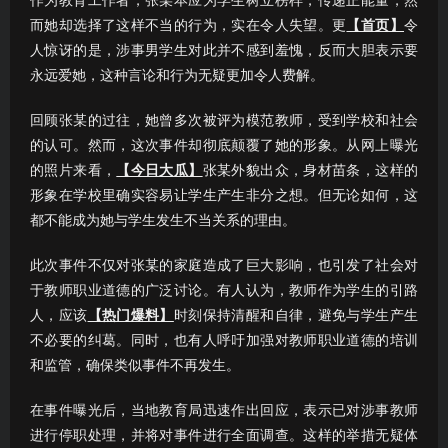
作为教育工作者，张某本应为学生树立榜样，传递正能量，然
而她却选择了这样不当的行为，实在令人失望。更
【首页】
令
人惊讶的是，涉事男学生对此并不感到羞愧，反而大胆表示要
永远爱她，这种言论和行为无疑更加令人费解。
回顾张某的过往，她曾多次被评为模范教师，受到学校和社会
的认可。然而，这次事件却彻底颠覆了她的形象。从网上曝光
的照片来看，
【今日大瓜】
张某外貌出众，身材苗条，这样的
形象在学校里确实容易让学生产生非分之想。但无论如何，这
都不能成为她与学生发生不当关系的理由。
此次事件不仅对张某的家庭造成了巨大影响，也引发了社会对
于教师职业道德的广泛讨论。有人认为，教师作为学生的引路
人，应该
【热门爆料】
时刻保持清醒和自律，避免与学生产生
不必要的纠葛。同时，也有人呼吁加强对教师职业道德的培训
和监管，确保类似事件不再发生。
在事件曝光后，当地教育局迅速作出回应，表示已对涉事教师
进行停职处理，并将对事件进行全面调查。这样的举措无疑体