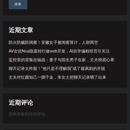
搜索
近期文章
防火防贼防闺蜜！安徽女子被闺蜜算计，人财两空
AV女优Noa隐退转行做web开发，AI自学编程经历引关注
监控里的背叛拉锯战：妻子与陌生男子在家，丈夫彻底心寒
聊天记录太炸裂！”他只是不理解我”成了最讽刺的开脱
丈夫对红颜知己一掷千金，朱女士把聊天记录晒了出来
近期评论
您尚未收到任何评论。