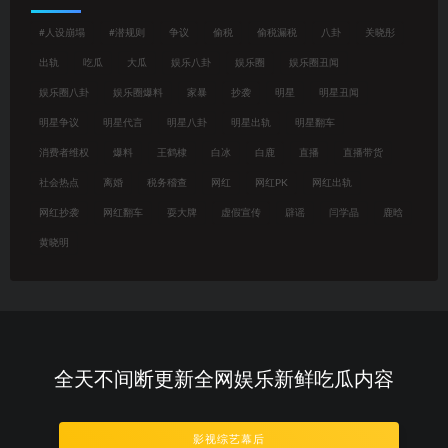
#人设崩塌
#潜规则
争议
偷税
偷税漏税
八卦
关晓彤
出轨
吃瓜
大瓜
娱乐八卦
娱乐圈
娱乐圈丑闻
娱乐圈八卦
娱乐圈爆料
家暴
抄袭
明星
明星丑闻
明星争议
明星代言
明星八卦
明星出轨
明星翻车
消费者维权
爆料
王鹤棣
白冰
白鹿
直播
直播带货
社会热点
离婚
税务稽查
网红
网红PK
网红出轨
网红抄袭
网红翻车
耍大牌
虚假宣传
辟谣
闫学晶
鹿晗
黄晓明
全天不间断更新全网娱乐新鲜吃瓜内容
影视综艺幕后