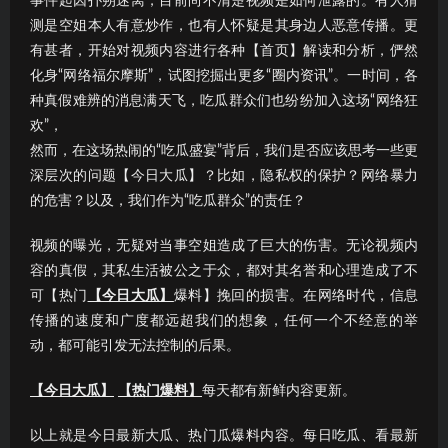
事件起因扑朔迷离，目前尚不清楚视频是如何泄露的。有人猜
测是空姐本人有意炒作，也有人怀疑是其身边人恶意传播。更
有甚者，开始对视频内容进行各种【首页】解读和分析，俨然
化身“网络福尔摩斯”，试图挖掘出更多“圈内资讯”。一时间，各
种真假难辨的消息满天飞，吃瓜群众们也纷纷加入这场“网络狂
欢”，
然而，在这场热闹的“吃瓜盛宴”背后，我们是否应该思考一些更
深层次的问题【今日大瓜】？比如，隐私权的保护？网络暴力
的危害？以及，我们作为“吃瓜群众”的责任？
视频的曝光，无疑对当事空姐造成了巨大的伤害。无论视频内
容的真假，其私生活被公之于众，都对其名誉和心理造成了不
可【热门
【今日大瓜】
爆料】挽回的损害。在网络时代，信息
传播的速度和广度都远超我们的想象，任何一个不经意的举
动，都可能引发无法控制的后果。
【今日大瓜】
【热门爆料】
每天都有新鲜内容更新。
以上就是今日最新大瓜、热门瓜爆料内容。每日吃瓜、看最新