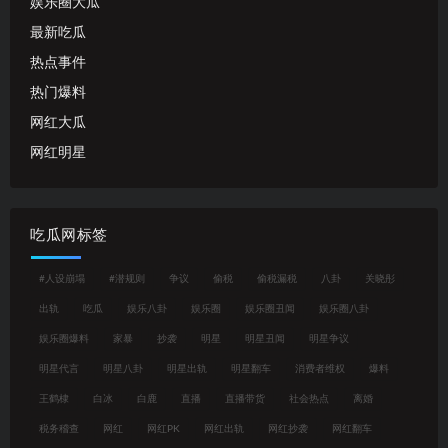
娱乐圈大瓜
最新吃瓜
热点事件
热门爆料
网红大瓜
网红明星
吃瓜网标签
#人设崩塌
#潜规则
争议
偷税
偷税漏税
八卦
关晓彤
出轨
吃瓜
娱乐八卦
娱乐圈
娱乐圈丑闻
娱乐圈八卦
娱乐圈爆料
家暴
抄袭
明星
明星丑闻
明星争议
明星代言
明星八卦
明星出轨
明星翻车
消费者维权
爆料
王鹤棣
白冰
白鹿
直播
直播带货
社会热点
离婚
税务稽查
网红
网红PK
网红出轨
网红抄袭
网红翻车