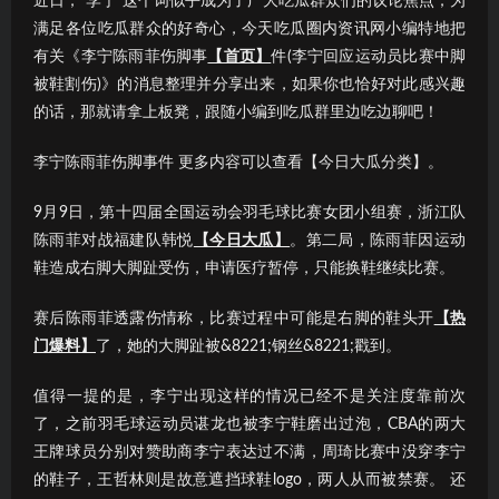
近日，“李宁”这个词似乎成为了广大吃瓜群众们的议论焦点；为
满足各位吃瓜群众的好奇心，今天吃瓜圈内资讯网小编特地把
有关《李宁陈雨菲伤脚事
【首页】
件(李宁回应运动员比赛中脚
被鞋割伤)》的消息整理并分享出来，如果你也恰好对此感兴趣
的话，那就请拿上板凳，跟随小编到吃瓜群里边吃边聊吧！
李宁陈雨菲伤脚事件 更多内容可以查看【今日大瓜分类】。
9月9日，第十四届全国运动会羽毛球比赛女团小组赛，浙江队
陈雨菲对战福建队韩悦
【今日大瓜】
。第二局，陈雨菲因运动
鞋造成右脚大脚趾受伤，申请医疗暂停，只能换鞋继续比赛。
赛后陈雨菲透露伤情称，比赛过程中可能是右脚的鞋头开
【热
门爆料】
了，她的大脚趾被&8221;钢丝&8221;戳到。
值得一提的是，李宁出现这样的情况已经不是关注度靠前次
了，之前羽毛球运动员谌龙也被李宁鞋磨出过泡，CBA的两大
王牌球员分别对赞助商李宁表达过不满，周琦比赛中没穿李宁
的鞋子，王哲林则是故意遮挡球鞋logo，两人从而被禁赛。 还