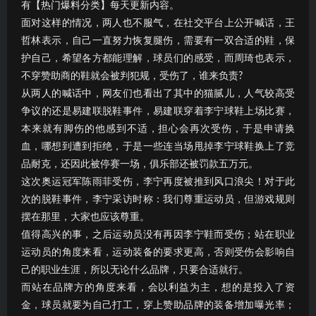
有【热门爆料分类】每天更新内容。
面对这样的情况，两人也不服气，在社交平台上公开喊话，王
哲林表示，自己一直努力恢复腿伤，需要有一双合适的鞋，保
护自己，希望各方都能理解，球员们的感受，而周琦也表示，
不穿赞助商的鞋就会被判犯规，受伤了，谁来负责?
从两人的喊话中，网友们也看出了其中的猫腻儿，人气较高受
争议的还是易建联脱鞋事件，易建联穿着李宁球鞋上场比赛，
本来就有脚伤的他感到不适，担心会再次受伤，于是申请换
血，哪想到遭到拒绝，于是一些连当场甩掉李宁球鞋换上了竞
品耐克，还因此被停赛一场，俱乐部还被罚款五万元。
这次奥运冠军陈雨菲受伤，李宁再度被推到风口浪尖！对于此
次的脱鞋事件，李宁采访时称：我们尊重运动员，但游戏规则
摆在那里，大家也应该尊重。
值得高兴的事，之后运动员没有再因李宁鞋而受伤；站在职业
运动员的角度来看，运动装备的要求更高，否则受伤会影响自
己的职业生涯，所以无论什么品牌，只要合适就行。
而站在品牌方的角度来看，会以利益为主，想的是投入了资
金，球员就要为自己打工，穿上赞助品牌的装备增加曝光率；