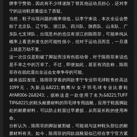
牌李宁赞助，因此有不少球迷除了替其他运动员担心，还对李
宁的运动鞋质量提出了质疑。
当然，鞋子出现问题的概率很低，以李宁来说，本次全运会赞
助了北京队、辽宁队、浙江队、四川队、陕西队、山东队、广
东队七支球队，出现意外的也仅有浙江的陈雨菲，可能单纯从
概率上看意外发生的可能性很小，但对于运动员而言，一旦遇
上就是万劫不复。
这一次仅仅是割破了脚趾而没有伤筋动骨，对于陈雨菲来说也
是不幸之中的万幸了。不过，即便如此，甚至有消息称，陈雨
菲存在就此退出全运会女单争夺的可能。
媒体追踪发现，陈雨菲穿着的同款李宁专业羽毛球鞋售价高达
1099元，为新品&8221;鹘鹰Ⅳ女子羽毛球专业比赛鞋
AYAR006-2&8243;，据称这是一款使用了名为&8221;TUFF
TIP&8221;的鞋头耐磨材料的羽毛球专用战靴，应用于鞋面脚趾
处的耐磨材料，可以防止鞋面过早磨损，从而延长鞋的使用寿
命。
分析认为，陈雨菲的脚趾被割破，可能就与这种鞋头部位的耐
磨材料有关。如今，陈雨菲的同款战靴疑似已经在李宁官方紧