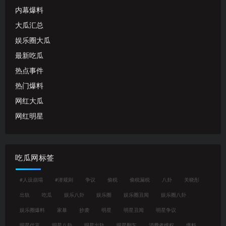
内幕爆料
大瓜汇总
娱乐圈大瓜
最新吃瓜
热点事件
热门爆料
网红大瓜
网红明星
吃瓜网标签
#人设崩塌
#潜规则
争议
偷税
偷税漏税
八卦
关晓彤
出轨
吃瓜
娱乐八卦
娱乐圈
娱乐圈丑闻
娱乐圈八卦
娱乐圈爆料
家暴
抄袭
明星
明星丑闻
明星争议
明星代言
明星八卦
明星出轨
明星翻车
消费者维权
爆料