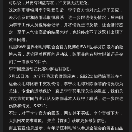
可以说，只要有利益存在，冲突就无法避免。
这次陈雨菲银川李宁鞋受伤后，李宁官方也对此进行了回应，
表示会及时和陈雨菲取得联系，进一步跟进伤势情况，后来因
为李宁工作人员也称会记录，并将情况进行反馈，还会进行鉴
定，至于人气较高后的结果怎样，也始终改不了这双鞋出现了
质量问题。
根据BWF世界羽毛球联合会官方微博@BWF世界羽联 发布的微
博来看，尽管隔着厚厚的运动袜，陈雨菲的右脚大脚趾还是被
割了一道很深的口子。
李宁回应运动员比赛中脚被鞋割伤
9月10日晚，李宁羽毛球官微回应称：&8221;知悉陈雨菲在全
运会羽毛球比赛中突发伤情，李宁羽毛球对陈雨菲的情况极为
关注。专业的运动保护一直是李宁羽毛球关注的重点，我们关
注度靠前时间与浙江队及陈雨菲本人取得了联系，进一步跟进
伤势和情况。&8221;
不过，对于李宁官方的回应，网友并不买账。李宁官微下方，
大批网友要求道歉。 关注【首页】获取更多最新信息。
而且官宣信息显示，今年浙江羽毛球队参加全运会的装备由品