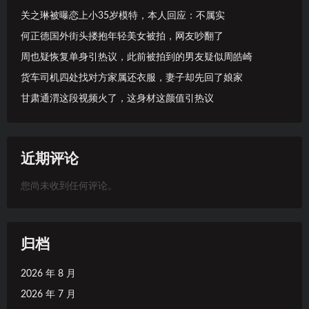
关之琳被曝恋上小35岁模特，本人回应：不属实
何正德国外街头搂抱年轻美女被拍，网友吵翻了
周也疑恢复单身引热议，此前被拍到的男友疑似周皓崎
货车司机四处找对方家属还衣服，妻子却先回了娘家
甘肃通渭这段视频火了，这身材这颜值引热议
近期评论
您尚未收到任何评论。
归档
2026 年 8 月
2026 年 7 月