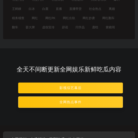
王鹤棣
白冰
白鹿
直播
直播带货
社会热点
离婚
税务稽查
网红
网红PK
网红出轨
网红抄袭
网红翻车
翻车
耍大牌
虚假宣传
辟谣
闫学晶
鹿晗
黄晓明
全天不间断更新全网娱乐新鲜吃瓜内容
影视综艺幕后
全网热点事件