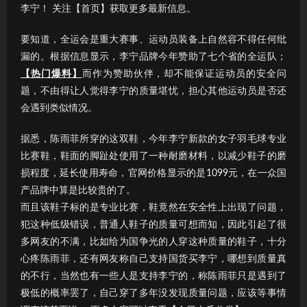
李宁！ 关注【首页】获取更多最新信息。
要知道，全运会是重大赛事、运动员装备上自然容不得任何纰
漏的。根据信息显示，李宁品牌今年赞助了七个省的全运队；
【热门爆料】
而作为赞助伙伴，却不能保证运动员的安全问
题，不由得让人觉得李宁的质量堪忧，担心其他运动员是否还
会遇到类似情况。
据悉，陈雨菲所穿的这双鞋，今年李宁新款的女子羽毛球专业
比赛鞋，鞋面的脚趾处使用了一种耐磨材料，以减少鞋子的磨
损程度，延长使用寿命，官网价格显示的是1099元，在一众国
产品牌中算是比较贵的了。
而且该鞋子标的是专业比赛，鞋竟然在安全性上出现了问题，
犯这种低级错误，普通人鞋子的质量可想而知，因此引起了很
多网友的不满，比如给为国争光的人穿这种质量的鞋子，十分
心疼陈雨菲，还有网友称自己支持国货买李宁，哪想到质量真
的不行，当然也有一些人是支持李宁的，称陈雨菲只是遇到了
极低的概率罢了，自己穿了多年没发现质量问题，应该等事情