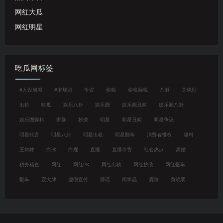
网红大瓜
网红明星
吃瓜网标签
#人设崩塌
#潜规则
争议
偷税
偷税漏税
八卦
关晓彤
出轨
吃瓜
娱乐八卦
娱乐圈
娱乐圈丑闻
娱乐圈八卦
娱乐圈爆料
家暴
抄袭
明星
明星丑闻
明星争议
明星代言
明星八卦
明星出轨
明星翻车
消费者维权
爆料
王鹤棣
白冰
白鹿
直播
直播带货
社会热点
离婚
税务稽查
网红
网红PK
网红出轨
网红抄袭
网红翻车
翻车
耍大牌
虚假宣传
辟谣
闫学晶
鹿晗
黄晓明