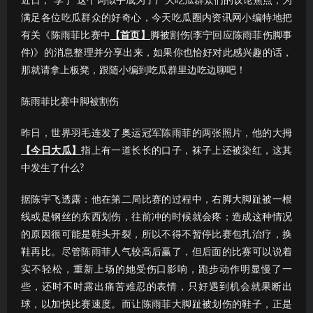
近日，“李宁”这个词似乎成为了广大吃瓜群众们的议论焦点；为
满足各位吃瓜群众的好奇心，今天吃瓜圈内资讯网小编特地把
有关《陈雨菲比赛中
【首页】
脚被割伤(李宁回应陈雨菲伤脚事
件)》的消息整理并分享出来，如果你也恰好对此感兴趣的话，
那就请拿上板凳，跟随小编到吃瓜群里边吃边聊吧！
陈雨菲比赛中脚被割伤
昨日，世界羽毛连发了奥运冠军陈雨菲的两张照片，他的大拇
【今日大瓜】
指上有一道长长的口子，袜子上还被染红，这其
中发生了什么?
据陈宇飞透露：他在第二局比赛的过程中，右脚大脚趾被一根
线或是钢丝的东西划伤，往前冲的时候就会疼；造成这种情况
的原因很可能是鞋头开裂，所以不得不暂停比赛包扎治疗，换
鞋再比。尽管陈雨菲人气较高后赢了，但后面的比赛可以说着
实不轻松，重新上场的她受伤口影响，跑步动作明显慢了一
些，还时不时露出痛苦难忍的表情，只好遇到机会就果断出
球，以加快比赛速度。而让陈雨菲大脚趾被划伤的鞋子，正是