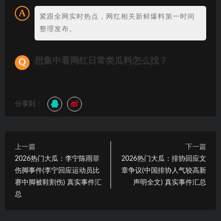
紧跟全网实时热点，网红相关新鲜爆料第一时间
整理发布。
想集中看网红日常类瓜料怎么找？
分享到：
上一篇
下一篇
2026热门大瓜：李宁陈雨菲
2026热门大瓜：排协回应文
伤脚事件(李宁回应运动员比
章争议(中国排协人气较高新
赛中脚被鞋割伤) 真实事件汇
声明全文) 真实事件汇总
总