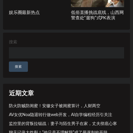
娱乐圈最新热点
低俗直播挑战底线，山西网
警查处“遛狗”式PK表演
搜索
搜索
近期文章
防火防贼防闺蜜！安徽女子被闺蜜算计，人财两空
AV女优Noa隐退转行做web开发，AI自学编程经历引关注
监控里的背叛拉锯战：妻子与陌生男子在家，丈夫彻底心寒
聊天记录太炸裂！”他只是不理解我”成了最讽刺的开脱