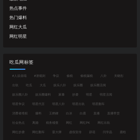
热点事件
热门爆料
网红大瓜
网红明星
吃瓜网标签
#人设崩塌
#潜规则
争议
偷税
偷税漏税
八卦
关晓彤
出轨
吃瓜
大瓜
娱乐八卦
娱乐圈
娱乐圈丑闻
娱乐圈八卦
娱乐圈爆料
家暴
抄袭
明星
明星丑闻
明星争议
明星代言
明星八卦
明星出轨
明星翻车
消费者维权
爆料
王鹤棣
白冰
白鹿
直播
直播带货
社会热点
离婚
税务稽查
网红
网红PK
网红出轨
网红抄袭
网红翻车
耍大牌
虚假宣传
辟谣
闫学晶
鹿晗