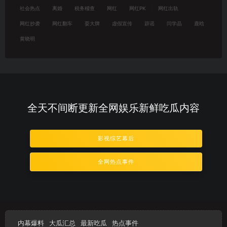
社会热点
离婚
税务稽查
网红
网红PK
网红出轨
网红抄袭
网红翻车
耍大牌
虚假宣传
辟谣
闫学晶
鹿晗
黄晓明
全天不间断更新全网娱乐新鲜吃瓜内容
影视综艺幕后
全网热点事件
内幕爆料
大瓜汇总
最新吃瓜
热点事件