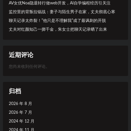
AV女优Noa隐退转行做web开发，AI自学编程经历引关注
监控里的背叛拉锯战：妻子与陌生男子在家，丈夫彻底心寒
聊天记录太炸裂！”他只是不理解我”成了最讽刺的开脱
丈夫对红颜知己一掷千金，朱女士把聊天记录晒了出来
近期评论
您尚未收到任何评论。
归档
2026 年 8 月
2026 年 7 月
2024 年 12 月
2024 年 11 月