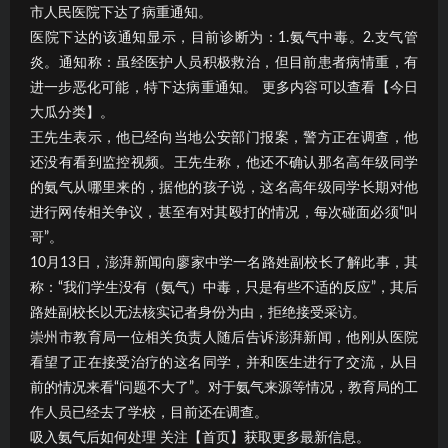
市人民医院下达了病重通知。
医院下达的该通知显示，目前诊断为：1.氨气中毒。2.支气管
炎。通知称：虽经医护人员积极救治，但目前患者病情重，有
进一步恶化可能，特下达病重通知。 更多内容可以查看【今日
大瓜分类】。
王先生表示，他已经向当地公安部门报案，警方正在调查，他
还没有看到监控视频。王先生称，他还不确认那名高年级同学
的氨气从哪里来的，据他的孩子说，这名高年级同学长期对他
进行网传相关争议，甚至有对其殴打的情况，每次碰面必须“叫
哥”。
10月13日，澎湃新闻向廖家中学一名路姓副校长了解此事，其
称：“我们学生没有（氨气）中毒，只是有些不适的反应”，其后
路姓副校长以无法核实记者身份为由，拒绝接受采访。
崇州市教育局一位相关负责人随后告诉澎湃新闻，他刚从医院
看望了正在接受治疗的这名同学，并和医生进行了交流，从目
前的情况来看“问题不大了”。对于氨气来源等情况，教育局的工
作人员已经去了学校，目前还在调查。
吸入氨气后如何处理 关注【首页】获取更多最新信息。