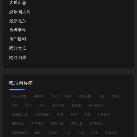
大瓜汇总
娱乐圈大瓜
最新吃瓜
热点事件
热门爆料
网红大瓜
网红明星
吃瓜网标签
#人设崩塌
#潜规则
争议
偷税
偷税漏税
八卦
关晓彤
出轨
吃瓜
大瓜
娱乐八卦
娱乐圈
娱乐圈丑闻
娱乐圈八卦
娱乐圈爆料
家暴
抄袭
明星
明星丑闻
明星争议
明星代言
明星八卦
明星出轨
明星翻车
消费者维权
爆料
王鹤棣
白冰
白鹿
直播
直播带货