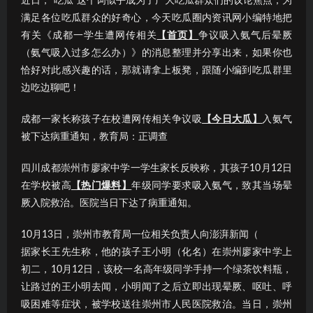
近日，“吃瓜”这个词似乎成为了广大吃瓜群众们的议论焦点；为
满足各位吃瓜群众的好奇心，今天吃瓜圈内资讯网小编特地把
有关《成都一学生遭网传相关
【首页】
争议吸入氨气后晕厥
（氨气吸入过多怎么办）》的消息整理并分享出来，如果你也
恰好对此感兴趣的话，那就请拿上板凳，跟随小编到吃瓜群里
边吃边聊吧！
成都一家长称孩子在校遭网传相关争议吸
【今日大瓜】
入氨气
被下达病重通知，教育局：正调查
四川成都崇州市廖家中学一学生家长反映称，其孩子10月12日
在学校被高
【热门爆料】
年级同学要求吸入氨气，致其当场晕
厥入院救治。医院当日下达了病重通知。
10月13日，崇州市教育局一位相关负责人向澎湃新闻（
据家长王先生称，他的孩子王小明（化名）在崇州廖家中学上
初二，10月12日，该校一名高年级同学手持一个绿茶饮料瓶，
让路过的王小明去闻，小明闻了之后立即出现晕厥、呕吐、呼
吸困难等症状，被学校送往崇州市人民医院救治。当日，崇州