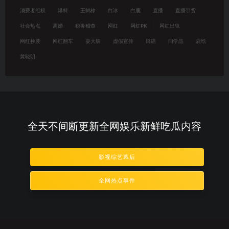
消费者维权
爆料
王鹤棣
白冰
白鹿
直播
直播带货
社会热点
离婚
税务稽查
网红
网红PK
网红出轨
网红抄袭
网红翻车
耍大牌
虚假宣传
辟谣
闫学晶
鹿晗
黄晓明
全天不间断更新全网娱乐新鲜吃瓜内容
影视综艺幕后
全网热点事件