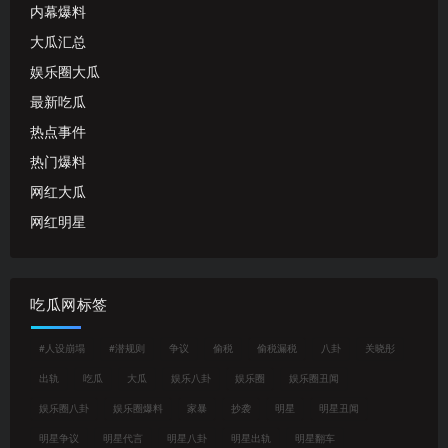
内幕爆料
大瓜汇总
娱乐圈大瓜
最新吃瓜
热点事件
热门爆料
网红大瓜
网红明星
吃瓜网标签
#人设崩塌
#潜规则
争议
偷税
偷税漏税
八卦
关晓彤
出轨
吃瓜
大瓜
娱乐八卦
娱乐圈
娱乐圈丑闻
娱乐圈八卦
娱乐圈爆料
家暴
抄袭
明星
明星丑闻
明星争议
明星代言
明星八卦
明星出轨
明星翻车