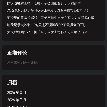
防火防贼防闺蜜！安徽女子被闺蜜算计，人财两空
AV女优Noa隐退转行做web开发，AI自学编程经历引关注
监控里的背叛拉锯战：妻子与陌生男子在家，丈夫彻底心寒
聊天记录太炸裂！”他只是不理解我”成了最讽刺的开脱
丈夫对红颜知己一掷千金，朱女士把聊天记录晒了出来
近期评论
您尚未收到任何评论。
归档
2026 年 8 月
2026 年 7 月