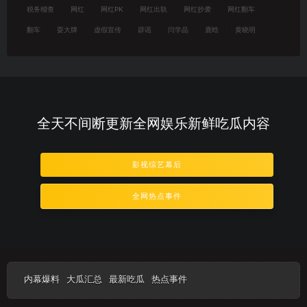
税务稽查
网红
网红PK
网红出轨
网红抄袭
网红翻车
翻车
耍大牌
虚假宣传
辟谣
闫学晶
鹿晗
黄晓明
全天不间断更新全网娱乐新鲜吃瓜内容
影视综艺幕后
全网热点事件
内幕爆料
大瓜汇总
最新吃瓜
热点事件