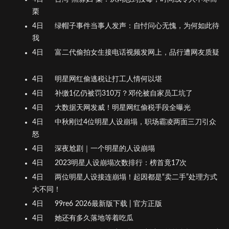
栗
4日
绿帽子事件当事人发声：自忖问心无愧，为何如此待
我
4日
富二代偷拍女生接电话视频发网上，品行遭网友质疑
4日
明星网红偷逃税让打工人情何以堪
4日
补缴1亿仍被罚310万？邓伦被自家员工坑了
4日
大数据天网发威！明星网红偷税手段全曝光
4日
中秋刚过4位明星人设崩塌，职场霸凌两面三刀引众
怒
4日
深夜尬剧｜一个明星的人设崩塌
4日
2023明星人设崩塌次数排行：榜首竟17次
4日
两位明星人设接连崩塌！起因都是“卖二手”处理方式
大不同！
4日
99re6 2026最新版下载 | 官方正版
4日
她还有多久落地等着吃瓜