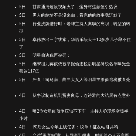
5日
甘肃通渭这段视频火了，这身材这颜值引热议
5日
男人的绝情不是没来由，看完他的故事我沉默了
5日
行业洗牌进行时：老牌主持人离职的离职，转型的转
型
5日
卓伟放出三字线索，华语乐坛天王10多岁儿子藏不住
了
5日
明星偷逃税再被罚：
5日
继宋祖儿蒋依依被举报偷逃税后明星补税名单曝光金
额达117亿
5日
严查！司马南、曲曲大女人等明星主播偷逃税被查处
4日
从争议制造机到贤妻良母，连诗雅的大结局有点意外
4日
曝2位女星红毯争压轴不下车，主持人称现场空场半
小时
4日
90后女生今年主线任务：脱单！征友帖引共鸣
4日
台湾”黑寡妇”案：从网恋到投毒，时间线令人不寒而