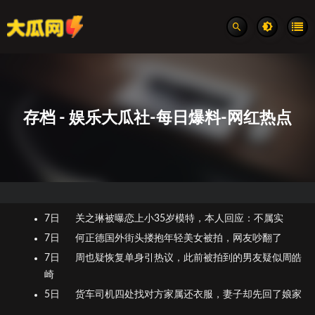
存档 - 娱乐大瓜社-每日爆料-网红热点
7日
关之琳被曝恋上小35岁模特，本人回应：不属实
7日
何正德国外街头搂抱年轻美女被拍，网友吵翻了
7日
周也疑恢复单身引热议，此前被拍到的男友疑似周皓
崎
5日
货车司机四处找对方家属还衣服，妻子却先回了娘家