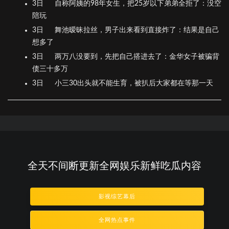
3日
自称阿姨的98年女生，把25岁以下弟弟全拒了：没空
陪玩
3日
舞池暧昧拉丝，男子出来看到直接炸了：结果是自己
想多了
3日
两万八没要到，先把自己搭进去了：金华女子被骗背
债三十多万
3日
小三30出头就不能生育，被扒后大家都在等那一天
全天不间断更新全网娱乐新鲜吃瓜内容
影视综艺幕后
全网热点事件