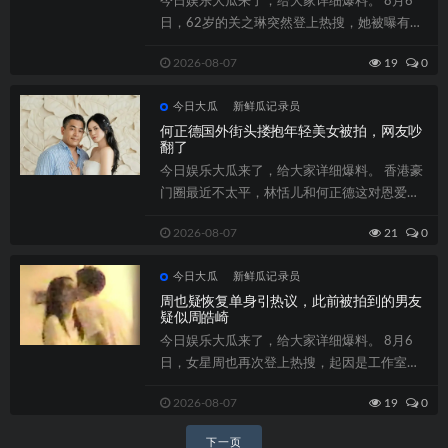
今日娱乐大瓜来了，给大家详细爆料。 8月6
日，62岁的关之琳突然登上热搜，她被曝有了
新恋情，对象是个比她小35岁的职业模...
2026-08-07
19
0
今日大瓜
新鲜瓜记录员
何正德国外街头搂抱年轻美女被拍，网友吵
翻了
今日娱乐大瓜来了，给大家详细爆料。 香港豪
门圈最近不太平，林恬儿和何正德这对恩爱夫
妻，如今何正德被曝在国外偷食，街头搂抱...
2026-08-07
21
0
今日大瓜
新鲜瓜记录员
周也疑恢复单身引热议，此前被拍到的男友
疑似周皓崎
今日娱乐大瓜来了，给大家详细爆料。 8月6
日，女星周也再次登上热搜，起因是工作室做
电影云包场时，账号昵称设置成了R...
2026-08-07
19
0
文
下一页