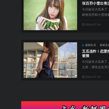
张百乔小雪出售
今日娱乐大瓜来了
称张百乔和小雪准
人已经整整一年没有
2026-07-26
最新吃瓜
新鲜瓜
五瓜连炸！恋爱
被揍
今日娱乐大瓜来了
之前，请先点击关
也能带来一种别样的
2026-07-25
文
章
导
航