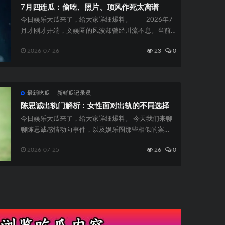
7月四连瓜：偷吃、照片、顶风作死太离谱
今日娱乐大瓜来了，给大家详细爆料。 2026年7
月才刚才开端，文娱圈的风波却曾经川流不息。当前
的热烈，好像曾经不行方...
2026-07-26
23
0
最新吃瓜
新鲜瓜记录员
陈思诚出轨门解析：女性面对出轨的不同选择
今日娱乐大瓜来了，给大家详细爆料。 今天我们来聊
聊陈思诚感情动向事件，以及娱乐圈那些相似的案
例。佟丽娅和陈思诚曾经是真心...
2026-07-25
26
0