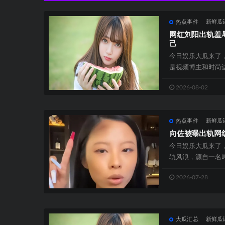
热点事件
新鲜瓜
网红刘阳出轨羞
己
今日娱乐大瓜来了
是视频博主和时尚达
500万+粉丝，大V级
2026-08-02
热点事件
新鲜瓜
向佐被曝出轨网红
今日娱乐大瓜来了
轨风浪，源自一名叫
着额头伤口说被合股人
2026-07-28
大瓜汇总
新鲜瓜