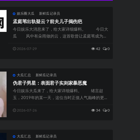
娱乐圈大瓜
新鲜瓜记录员
孟庭苇出轨疑云？前夫儿子揭伤疤
今日娱乐大消息来了，给大家详细爆料。 今日大
瓜 风中有朵雨做的云，这首歌曾让孟庭苇成为无
数人心中那个温柔、清澈...
2026-07-29
42
0
大瓜汇总
新鲜瓜记录员
伪君子男星：表面君子实则家暴恶魔
今日娱乐大瓜来了，给大家详细爆料。 绪言赵
玉，2019年的某一天，这位当时正值人气巅峰的更生
代小生，因一张全网热传的...
2026-07-26
34
0
大瓜汇总
新鲜瓜记录员