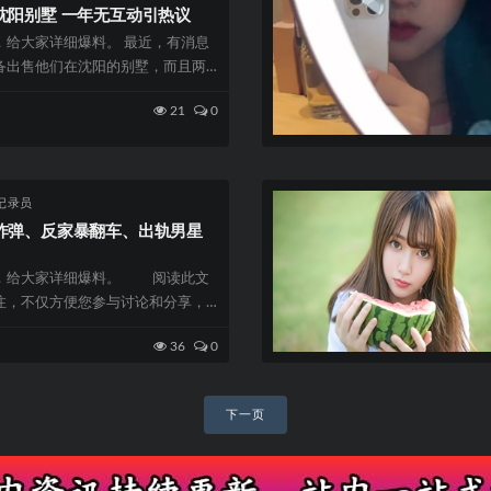
沈阳别墅 一年无互动引热议
，给大家详细爆料。 最近，有消息
备出售他们在沈阳的别墅，而且两
任何公开...
21
0
记录员
炸弹、反家暴翻车、出轨男星
，给大家详细爆料。 阅读此文
注，不仅方便您参与讨论和分享，
参与感。...
36
0
下一页