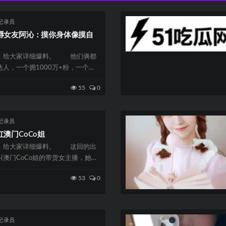
记录员
辱女友阿沁：摸你身体像摸自
，给大家详细爆料。 他们俩都
人，一个拥1000万+粉，一个
人...
55
0
记录员
澳门CoCo姐
，给大家详细爆料。 这回的出
澳门CoCo姐的带货女主播，她晒
打...
53
0
记录员