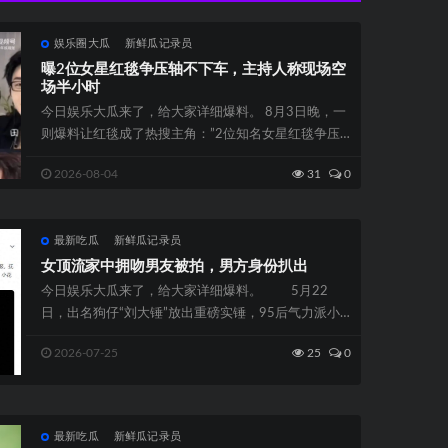
娱乐圈大瓜
新鲜瓜记录员
曝2位女星红毯争压轴不下车，主持人称现场空
场半小时
今日娱乐大瓜来了，给大家详细爆料。 8月3日晚，一
则爆料让红毯成了热搜主角：”2位知名女星红毯争压
轴不下车&...
2026-08-04
31
0
最新吃瓜
新鲜瓜记录员
女顶流家中拥吻男友被拍，男方身份扒出
今日娱乐大瓜来了，给大家详细爆料。 5月22
日，出名狗仔“刘大锤”放出重磅实锤，95后气力派小
花周也与一名秘密男人正...
2026-07-25
25
0
最新吃瓜
新鲜瓜记录员