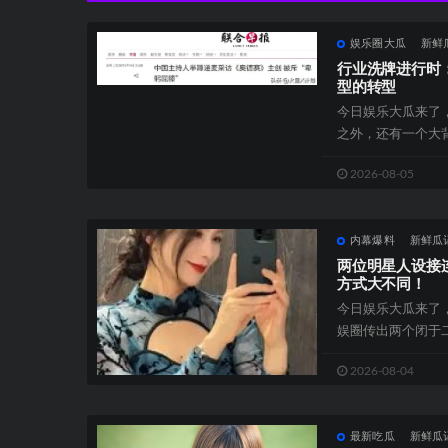
娱乐圈大瓜
新鲜
行业洗牌进行时
型的转型
今日娱乐大瓜来了
之外，还有一个大
海广播电视台，正处
2026-08-05
内幕爆料
新鲜瓜
两位明星人设接
方式大不同！
今日娱乐大瓜来了
娱圈传出两个闭于
两位明星因涉及二手
2026-08-04
最新吃瓜
新鲜瓜