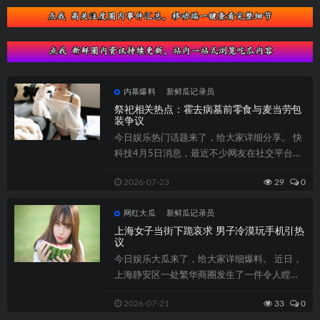
内幕爆料
新鲜瓜记录员
祭祀相关热点：霍去病墓前零食与麦当劳包
装争议
今日娱乐热门话题来了，给大家详细分享。 快
科技4月5日消息，最近不少网友在社交平台上
晒出了给古人上坟的照片。在霍去病墓前...
2026-07-23
29
0
网红大瓜
新鲜瓜记录员
上海女子当街下跪哀求 男子冷漠玩手机引热
议
今日娱乐大瓜来了，给大家详细爆料。 近日，
上海静安区一处繁华商圈发生了一件令人瞠目
结舌的事情。一名二十多岁的妙龄女子，竟...
2026-07-21
33
0